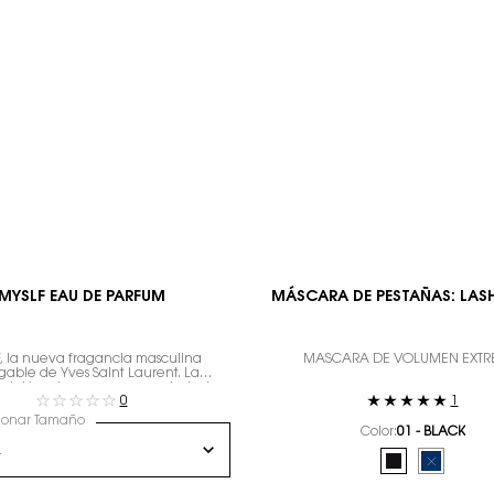
MYSLF EAU DE PARFUM
MÁSCARA DE PESTAÑAS: LAS
, la nueva fragancia masculina
MÁSCARA DE VOLUMEN EXT
gable de Yves Saint Laurent. La
 del hombre que eres con todos tus
0
1
matices.
ionar Tamaño
Color:
01 - BLACK
Selecciona el color
Selected
01 - BLACK col
Selected
The produ