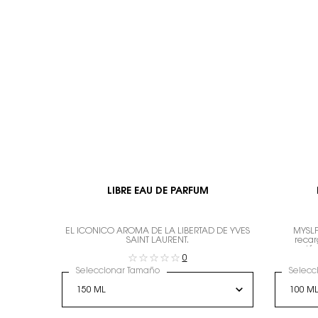
LIBRE EAU DE PARFUM
EL ICÓNICO AROMA DE LA LIBERTAD DE YVES
MYSLF
SAINT LAURENT.
recar
expresión
0
Seleccionar Tamaño
Selecc