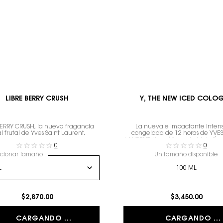
LIBRE BERRY CRUSH
Y, THE NEW ICED COLO
BERRY CRUSH, la nueva fragancia
La nueva e impactante inten
al frutal de Yves Saint Laurent.
congelada de 12 horas de YVES
LAURENT. Una ráfaga de hielo líq
0
0
comenzar tu día hacia el éxi
ccionar Tamaño
Un tamaño disponible
100 ML
$2,870.00
$3,450.00
CARGANDO ...
CARGANDO ...