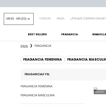
MEX$ - MX (ES)
TIENDAS
AYUDA
¿POR QUÉ COMPRAR ONLINE
BEST SELLERS
FRAGANCIA
MAQUILLA
Main content
Inicio
FRAGANCIA
FRAGANCIA FEMENINA
FRAGANCIA MASCULI
FRAGANCIAS YSL
Refinements menu
Fragancias YSL
FRAGANCIA FEMENINA
NUEVO
FRAGANCIA MASCULINA