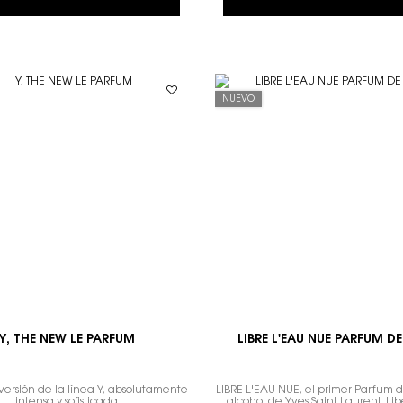
NUEVO
Y, THE NEW LE PARFUM
LIBRE L'EAU NUE PARFUM DE
ersión de la línea Y, absolutamente
LIBRE L'EAU NUE, el primer Parfum 
intensa y sofisticada
alcohol de Yves Saint Laurent. Li