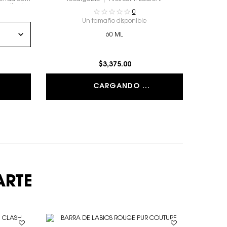
 radiante.
0
Un tamaño disponible
60 ML
$3,375.00
CARGANDO ...
ARTE