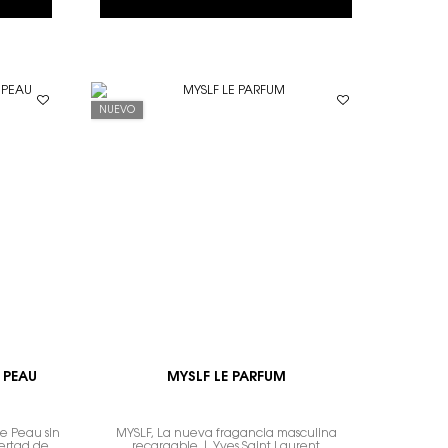
NUEVO
 PEAU
MYSLF LE PARFUM
de Peau sin
MYSLF, La nueva fragancia masculina
bertad de
recargable | Yves Saint Laurent