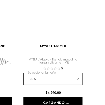
GNE
MYSLF L'ABSOLU
sidad
MYSLF L’Absolu – Esencia masculina
 SAINT
intensa y vibrante | YSL
uido para
0
to.
Seleccionar Tamaño
$4,990.00
CARGANDO ...