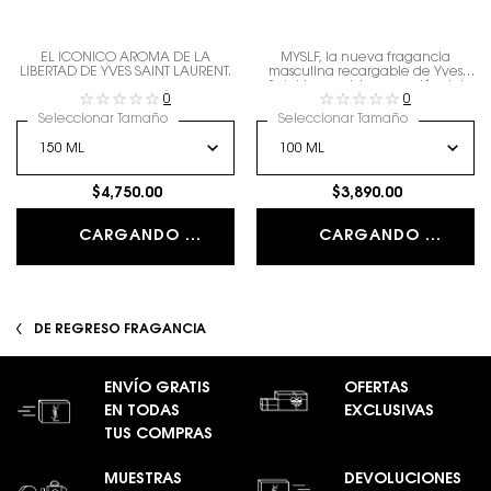
EL ICÓNICO AROMA DE LA
MYSLF, la nueva fragancia
LIBERTAD DE YVES SAINT LAURENT.
masculina recargable de Yves
Saint Laurent. La expresión del
0
0
hombre que eres con todos tus
matices.
Seleccionar Tamaño
Seleccionar Tamaño
$4,750.00
$3,890.00
CARGANDO ...
CARGANDO ...
DE REGRESO FRAGANCIA
ENVÍO GRATIS
OFERTAS
EN TODAS
EXCLUSIVAS
TUS COMPRAS
MUESTRAS
DEVOLUCIONES