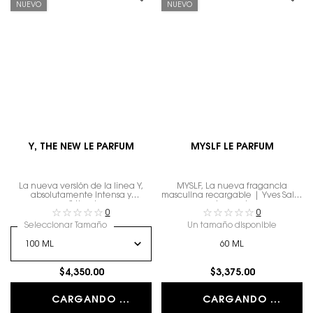
NUEVO
NUEVO
Y, THE NEW LE PARFUM
MYSLF LE PARFUM
La nueva versión de la línea Y,
MYSLF, La nueva fragancia
absolutamente intensa y
masculina recargable | Yves Saint
sofisticada
Laurent
0
0
Seleccionar Tamaño
Un tamaño disponible
60 ML
$4,350.00
$3,375.00
CARGANDO ...
CARGANDO ...