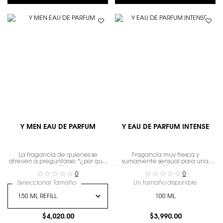
Y MEN EAU DE PARFUM
Y EAU DE PARFUM INTENSE
La fragancia de quienes se
Fragancia muy fresca y
atreven a preguntarse: "¿por qué
sumamente sensual para una
no?"
intensidad amplificada. La nueva
0
0
fragancia de la realización
personal.
Seleccionar Tamaño
Un tamaño disponible
100 ML
$4,020.00
$3,990.00