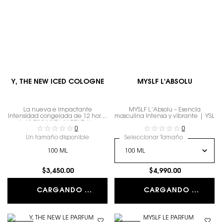
Y, THE NEW ICED COLOGNE
MYSLF L'ABSOLU
La nueva e impactante
MYSLF L’Absolu – Esencia
intensidad congelada de 12 horas
masculina intensa y vibrante | YSL
de YVES SAINT LAURENT. Una
0
0
ráfaga de hielo líquido para
comenzar tu día hacia el éxito.
Un tamaño disponible
Seleccionar Tamaño
100 ML
$3,450.00
$4,990.00
CARGANDO ...
CARGANDO ...