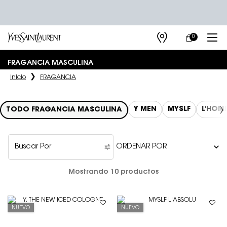
0
MI
0 PRODUCTO E
TIENDAS
CARRITO
Main content
FRAGANCIA MASCULINA
Inicio
FRAGANCIA
Y MEN
MYSLF
L'HOM
TODO FRAGANCIA MASCULINA
Buscar Por
Filters menu
Mostrando 10 productos
NUEVO
NUEVO