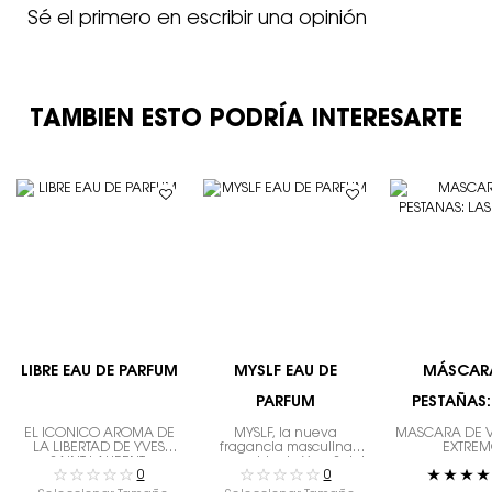
Sé el primero en escribir una opinión
TAMBIÉN ESTO PODRÍA INTERESARTE
TAMBIEN ESTO PODRÍA INTERESARTE
LIBRE EAU DE PARFUM
MYSLF EAU DE
MÁSCAR
PARFUM
PESTAÑAS:
CLAS
EL ICÓNICO AROMA DE
MYSLF, la nueva
MÁSCARA DE 
LA LIBERTAD DE YVES
fragancia masculina
EXTRE
SAINT LAURENT.
recargable de Yves Saint
0
0
Laurent. La expresión del
hombre que eres con