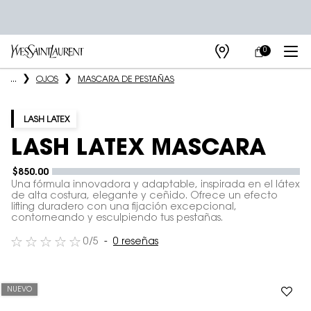
0
MI
0 PRODUCTO E
TIENDAS
CARRITO
Main content
...
OJOS
MASCARA DE PESTAÑAS
LASH LATEX
LASH LATEX MASCARA
$850.00
Una fórmula innovadora y adaptable, inspirada en el látex
de alta costura, elegante y ceñido. Ofrece un efecto
lifting duradero con una fijación excepcional,
contorneando y esculpiendo tus pestañas.
0/5
0 reseñas
NUEVO