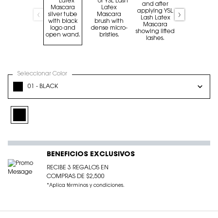
Seleccionar Color
Select a color for LASH LATEX MASCARA
01 - BLACK
Selected
01 - BLACK, 1 of 1
BENEFICIOS EXCLUSIVOS
RECIBE 3 REGALOS EN
COMPRAS DE $2,500
*Aplica términos y condiciones.