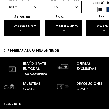
Seleccionar Tamaño
Seleccionar Tamaño
todos tus matices.
Color:
01 - 
Selecciona el color
Selec
01 - 
$4,750.00
$3,890.00
$850.
CARGANDO
CARGANDO
CARG
...
...
...
REGRESAR A LA PÁGINA ANTERIOR
ENVÍO GRATIS
OFERTAS
EN TODAS
EXCLUSIVAS
TUS COMPRAS
MUESTRAS
DEVOLUCIONES
GRATIS
GRATIS
Footer navigation
SUSCRÍBETE