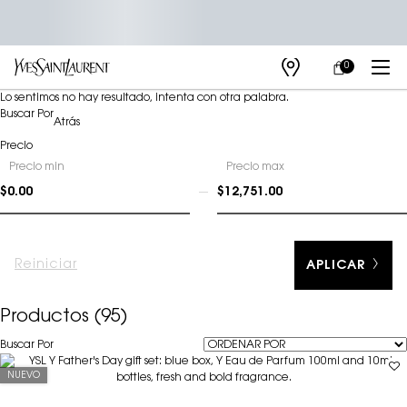
0
MI
0 PRODUCTO E
TIENDAS
CARRITO
Main content
Lo sentimos no hay resultado, intenta con otra palabra.
Refinements menu
Buscar Por
Atrás
Precio
Precio
Precio min
Precio max
$0.00
$12,751.00
Reiniciar
APLICAR
Productos (95)
Buscar Por
Filters menu
NUEVO