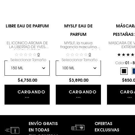
LIBRE EAU DE PARFUM
MYSLF EAU DE
MÁSCAR
PARFUM
PESTAÑAS:
CLAS
EL ICÓNICO AROMA DE
MYSLF, la nueva
MÁSCARA DE 
LA LIBERTAD DE YVES
fragancia masculina
EXTRE
SAINT LAURENT.
recargable de Yves Saint
0
0
Laurent. La expresión del
hombre que eres con
Seleccionar Tamaño
Seleccionar Tamaño
todos tus matices.
Color:
01 - 
Selecciona el color
Selec
01 - 
$4,750.00
$3,890.00
$850.
CARGANDO
CARGANDO
CARG
...
...
...
ENVÍO GRATIS
OFERTAS
EN TODAS
EXCLUSIVAS