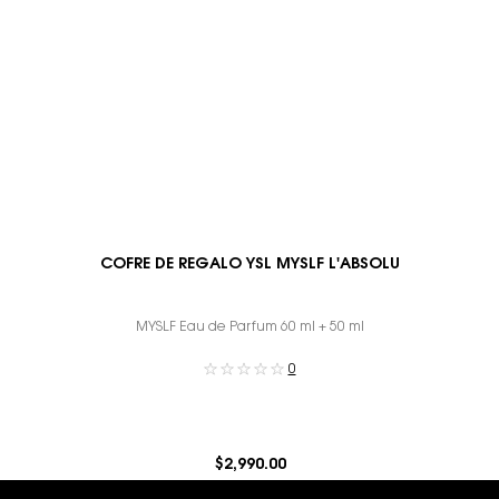
COFRE DE REGALO YSL MYSLF L'ABSOLU
MYSLF Eau de Parfum 60 ml + 50 ml
0
$2,990.00