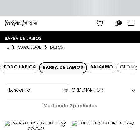
0
MI
0 PRODUCTO E
TIENDAS
CARRITO
Main content
BARRA DE LABIOS
...
MAQUILLAJE
LABIOS
TODO LABIOS
BALSAMO
GLOSS
BARRA DE LABIOS
Buscar Por
Filters menu
Mostrando 2 productos