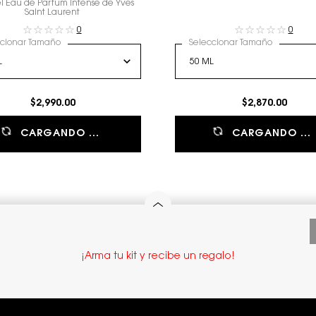
el Eau de Parfum Intense de Yves
Saint Laurent
0
0
ccionar Tamaño
Seleccionar Tamaño
$2,990.00
$2,870.00
CARGANDO ...
CARGANDO ...
¡Arma tu kit y recibe un regalo!