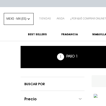
MEX$ - MX (ES)
TIENDAS
AYUDA
¿POR QUÉ COMPRAR ONLINE
BEST SELLERS
FRAGANCIA
MAQUILLA
Main content
PASO 1
Refinements menu
Paso 1
BUSCAR POR
Precio