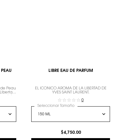
 PEAU
LIBRE EAU DE PARFUM
m de Peau
EL ICÓNICO AROMA DE LA LIBERTAD DE
 Libertad
YVES SAINT LAURENT.
a piel
0
Seleccionar Tamaño
$4,750.00