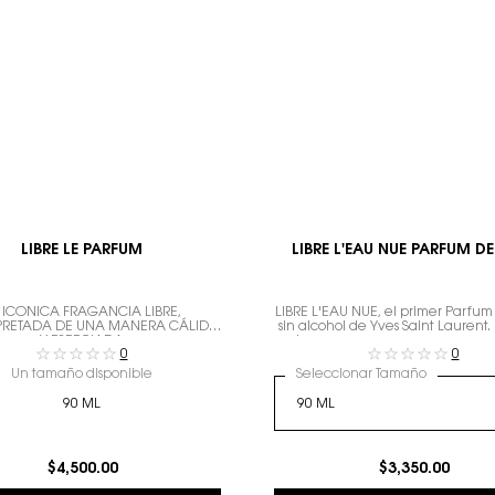
LIBRE LE PARFUM
LIBRE L'EAU NUE PARFUM DE
 ICÓNICA FRAGANCIA LIBRE,
LIBRE L'EAU NUE, el primer Parfu
PRETADA DE UNA MANERA CÁLIDA
sin alcohol de Yves Saint Laurent.
Y ESPECIADA
de verano en un aroma para un
0
0
radiante.
Un tamaño disponible
Seleccionar Tamaño
90 ML
$4,500.00
$3,350.00