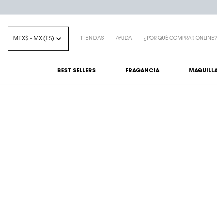
MEX$ - MX (ES)
TIENDAS
AYUDA
¿POR QUÉ COMPRAR ONLINE
BEST SELLERS
FRAGANCIA
MAQUILLA
Main content