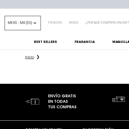
MEX$ - MX (ES)
TIENDAS
AYUDA
¿POR QUÉ COMPRAR ONLINE
BEST SELLERS
FRAGANCIA
MAQUILLA
Main content
Inicio
ENVÍO GRATIS
EN TODAS
TUS COMPRAS
Footer navigation