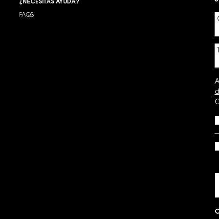
¿NECESITAS AYUDA?
FAQS
A
d
C