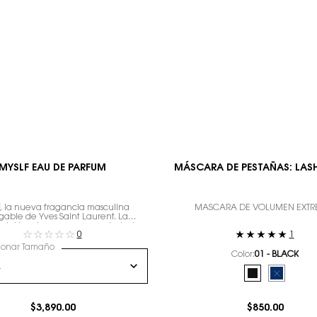
MYSLF EAU DE PARFUM
MÁSCARA DE PESTAÑAS: LAS
, la nueva fragancia masculina
MÁSCARA DE VOLUMEN EXT
gable de Yves Saint Laurent. La
 del hombre que eres con todos tus
0
1
matices.
ionar Tamaño
Color:
01 - BLACK
Selecciona el color
Selected
01 - BLACK col
Selected
The produ
$3,890.00
$850.00