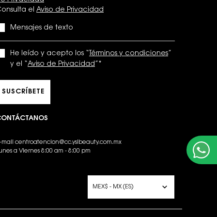
e Privacidad
onsulta el
Aviso de Privacidad
Mensajes de texto
He leído y acepto los “
Términos y condiciones
”
y el “
Aviso de Privacidad
”
*
SUSCRÍBETE
CONTÁCTANOS
-mail
centroatencion@cc.yslbeauty.com.mx
unes a Viernes 8:00 am - 8:00 pm
PCIONES DE COMPRA
MEX$ - MX (ES)