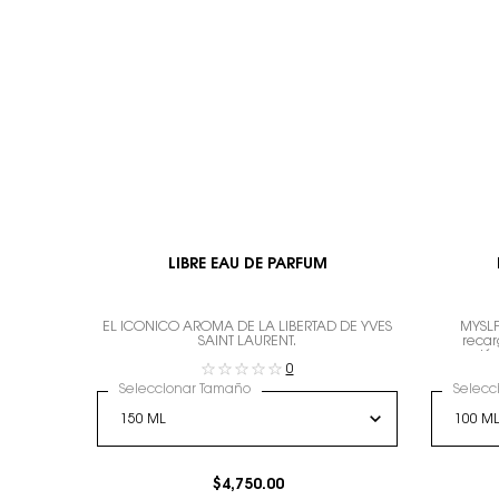
LIBRE EAU DE PARFUM
EL ICÓNICO AROMA DE LA LIBERTAD DE YVES
MYSLF
SAINT LAURENT.
recar
expresión
0
Seleccionar Tamaño
Selecc
$4,750.00