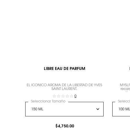
LIBRE EAU DE PARFUM
EL ICÓNICO AROMA DE LA LIBERTAD DE YVES
MYSLF
SAINT LAURENT.
recar
expresión
0
Seleccionar Tamaño
Selecc
$4,750.00