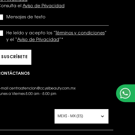
e Privacidad
onsulta el
Aviso de Privacidad
Mensajes de texto
He leído y acepto los “
Términos y condiciones
”
y el “
Aviso de Privacidad
”
*
SUSCRÍBETE
CONTÁCTANOS
-mail
centroatencion@cc.yslbeauty.com.mx
unes a Viernes 8:00 am - 8:00 pm
PCIONES DE COMPRA
MEX$ - MX (ES)