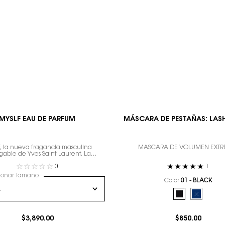
MYSLF EAU DE PARFUM
MÁSCARA DE PESTAÑAS: LAS
, la nueva fragancia masculina
MÁSCARA DE VOLUMEN EXT
gable de Yves Saint Laurent. La
 del hombre que eres con todos tus
0
1
matices.
ionar Tamaño
Color:
01 - BLACK
Selecciona el color
Selected
01 - BLACK col
Selected
The produ
$3,890.00
$850.00