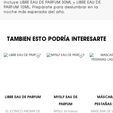
incluye LIBRE EAU DE PARFUM 30ML + LIBRE EAU DE
PARFUM 10ML. Prepárate para deslumbrar en la
noche más esperada del año.
TAMBIÉN ESTO PODRÍA INTERESARTE
TAMBIEN ESTO PODRÍA INTERESARTE
LIBRE EAU DE PARFUM
MYSLF EAU DE
MÁSCAR
PARFUM
PESTAÑAS:
CLAS
EL ICÓNICO AROMA DE
MYSLF, la nueva
MÁSCARA DE 