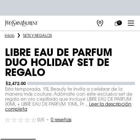
0
MI
0 PRODUCTO E
TIENDAS
CARRITO
Main content
Inicio
SETS Y REGALOS
LIBRE EAU DE PARFUM
DUO HOLIDAY SET DE
REGALO
$2,472.00
Esta temporada, YSL Beauty te invita a celebrar de la
manera más couture. Adórnate con este exclusivo set de
regalo en oro cepillado que incluye LIBRE EAU DE PARFUM
30ML + LIBRE EAU DE PARFUM 10ML. Pr ...
Leer la descripción
completa
0/5
0 reseñas