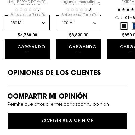
LA LIBERTAD DE YVES
fragancia masculina
EXTRE
SAINT LAURENT.
recargable de Yves Saint
0
0
Laurent. La expresión del
hombre que eres con
Seleccionar Tamaño
Seleccionar Tamaño
todos tus matices.
Color:
01 - 
Selecciona el color
Selec
01 - 
$4,750.00
$3,890.00
$850.
CARGANDO
CARGANDO
CARG
...
...
...
OPINIONES DE LOS CLIENTES
PDP Reviews
COMPARTIR MI OPINIÓN
Permite que otros clientes conozcan tu opinión
ESCRIBIR UNA OPINIÓN