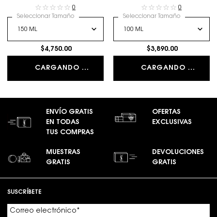
Saint Laurent. La expresión del
0
0
hombre que eres con todos tus
matices.
Seleccionar Tamaño
Seleccionar Tamaño
$4,750.00
$3,890.00
CARGANDO ...
CARGANDO ...
ENVÍO GRATIS
OFERTAS
EN TODAS
EXCLUSIVAS
TUS COMPRAS
MUESTRAS
DEVOLUCIONES
GRATIS
GRATIS
Footer navigation
SUSCRÍBETE
Correo electrónico
*