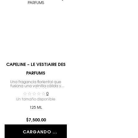
CAPELINE – LE VESTIAIRE DES
PARFUMS
Una fragancia floriental que
fusiona una vainilla cálida y
cremosa con un lirio blanco puro.
0
Un tamaño disponible
125 ML
$7,500.00
CARGANDO ...