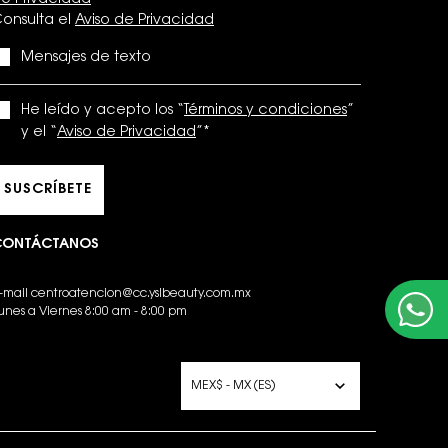
e Privacidad
onsulta el
Aviso de Privacidad
Mensajes de texto
He leído y acepto los “
Términos y condiciones
”
y el “
Aviso de Privacidad
”
*
SUSCRÍBETE
CONTÁCTANOS
-mail
centroatencion@cc.yslbeauty.com.mx
unes a Viernes 8:00 am - 8:00 pm
PCIONES DE COMPRA
MEX$ - MX (ES)