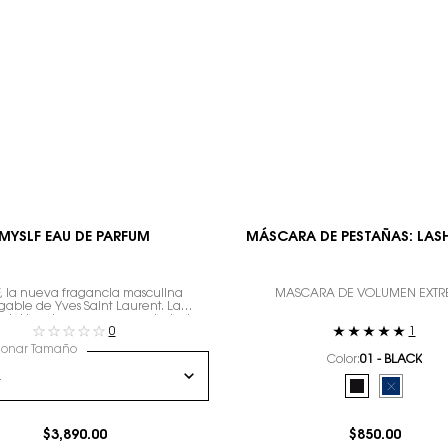
MYSLF EAU DE PARFUM
MÁSCARA DE PESTAÑAS: LAS
, la nueva fragancia masculina
MÁSCARA DE VOLUMEN EXT
gable de Yves Saint Laurent. La
 del hombre que eres con todos tus
0
1
matices.
ionar Tamaño
Color:
01 - BLACK
Selecciona el color
Selected
01 - BLACK col
Selected
The produ
$3,890.00
$850.00