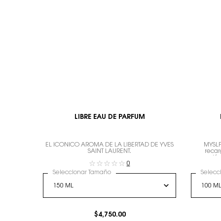
LIBRE EAU DE PARFUM
EL ICÓNICO AROMA DE LA LIBERTAD DE YVES
MYSLF
SAINT LAURENT.
recar
expresión
0
Seleccionar Tamaño
Selecc
$4,750.00