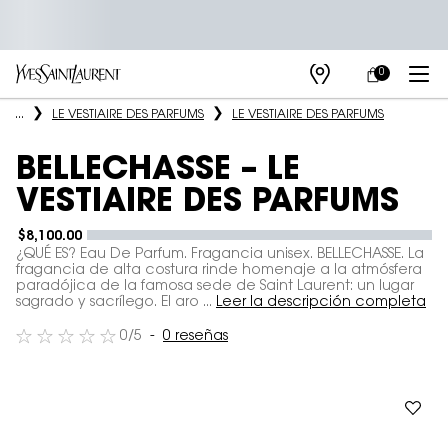
0
MI
0 PRODUCTO E
TIENDAS
CARRITO
Main content
...
LE VESTIAIRE DES PARFUMS​
LE VESTIAIRE DES PARFUMS
BELLECHASSE – LE
VESTIAIRE DES PARFUMS
$8,100.00
¿QUÉ ES? Eau De Parfum. Fragancia unisex. BELLECHASSE. La
fragancia de alta costura rinde homenaje a la atmósfera
paradójica de la famosa sede de Saint Laurent: un lugar
sagrado y sacrílego. El aro ...
Leer la descripción completa
0/5
0 reseñas