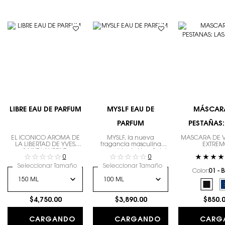
LIBRE EAU DE PARFUM
MYSLF EAU DE
MÁSCAR
PARFUM
PESTAÑAS:
CLAS
EL ICÓNICO AROMA DE
MYSLF, la nueva
MÁSCARA DE 
LA LIBERTAD DE YVES
fragancia masculina
EXTRE
SAINT LAURENT.
recargable de Yves Saint
0
0
Laurent. La expresión del
hombre que eres con
Seleccionar Tamaño
Seleccionar Tamaño
todos tus matices.
Color:
01 - 
Selecciona el color
Selec
01 - 
$4,750.00
$3,890.00
$850.
CARGANDO
CARGANDO
CARG