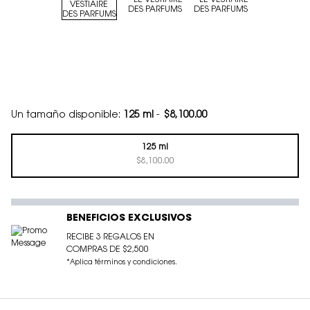
Un tamaño disponible:
125 ml
-
$8,100.00
125 ml
Selected
, 1 of 1
$8,100.00
BENEFICIOS EXCLUSIVOS
RECIBE 3 REGALOS EN
COMPRAS DE $2,500
*Aplica términos y condiciones.