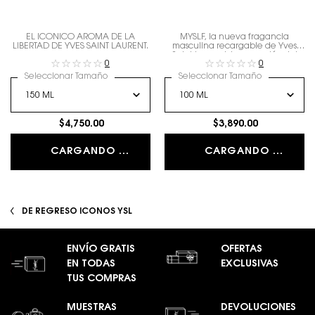
EL ICÓNICO AROMA DE LA
MYSLF, la nueva fragancia
LIBERTAD DE YVES SAINT LAURENT.
masculina recargable de Yves
Saint Laurent. La expresión del
0
0
hombre que eres con todos tus
matices.
Seleccionar Tamaño
Seleccionar Tamaño
$4,750.00
$3,890.00
CARGANDO ...
CARGANDO ...
DE REGRESO ICONOS YSL
ENVÍO GRATIS
OFERTAS
EN TODAS
EXCLUSIVAS
TUS COMPRAS
MUESTRAS
DEVOLUCIONES