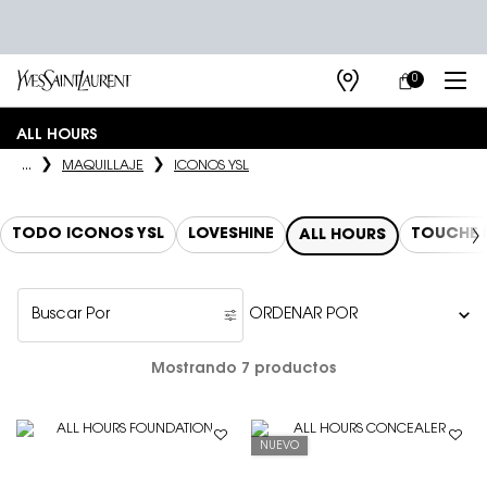
0
MI
0 PRODUCTO E
TIENDAS
CARRITO
Main content
ALL HOURS
...
MAQUILLAJE
ICONOS YSL
TODO ICONOS YSL
LOVESHINE
TOUCHE 
ALL HOURS
Buscar Por
Filters menu
Mostrando 7 productos
NUEVO