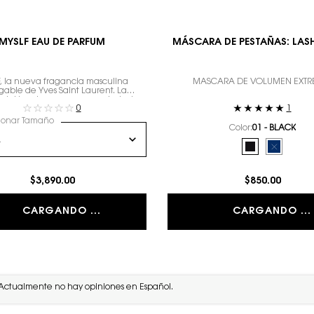
MYSLF EAU DE PARFUM
MÁSCARA DE PESTAÑAS: LAS
, la nueva fragancia masculina
MÁSCARA DE VOLUMEN EXT
gable de Yves Saint Laurent. La
 del hombre que eres con todos tus
0
1
matices.
ionar Tamaño
Color:
01 - BLACK
Selecciona el color
Selected
01 - BLACK col
Selected
The produ
$3,890.00
$850.00
CARGANDO ...
CARGANDO ...
Actualmente no hay opiniones en Español.