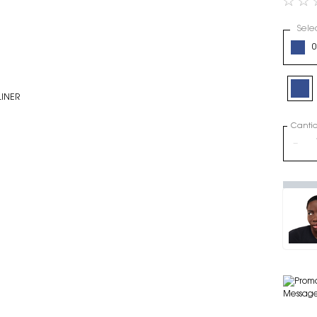
Sele
Select a
0
Selec
03 - BL
Canti
−