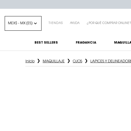
MEX$ - MX (ES)
TIENDAS
AYUDA
¿POR QUÉ COMPRAR ONLINE
BEST SELLERS
FRAGANCIA
MAQUILLA
Main content
Inicio
MAQUILLAJE
OJOS
LAPICES Y DELINEADOR