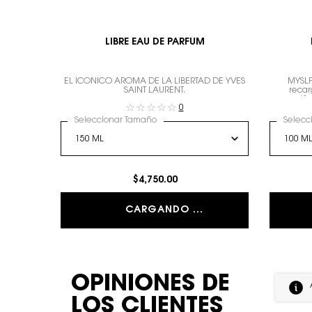
LIBRE EAU DE PARFUM
EL ICÓNICO AROMA DE LA LIBERTAD DE YVES
MYSLF
SAINT LAURENT.
recar
expresión
0
Seleccionar Tamaño
Selecc
$4,750.00
CARGANDO ...
PDP Reviews
OPINIONES DE
LOS CLIENTES