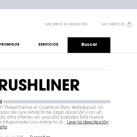
SUSCRÍBETE AL NEWSLETTER
MI CARRITO
0
0 PRODUCTO EN EL CA
Buscar
PROMISOS
SERVICIOS
RUSHLINER
0
S? Presentamos el Crushliner Stylo Waterproof. Un
ador de ojos retráctil de larga duración con un
ado ultra intenso en una sola pasada. Esta nueva
a infusionada con extracto d ...
Leer la descripción
eta