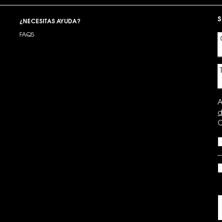
S
¿NECESITAS AYUDA?
FAQS
A
d
C