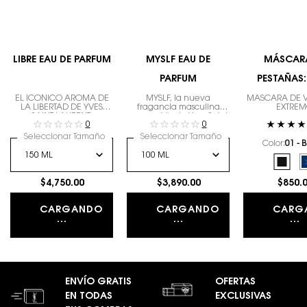
LIBRE EAU DE PARFUM
MYSLF EAU DE
MÁSCAR
PARFUM
PESTAÑAS:
CLAS
EL ICÓNICO AROMA DE
MYSLF, la nueva
MÁSCARA DE 
LA LIBERTAD DE YVES
fragancia masculina
EXTRE
SAINT LAURENT.
recargable de Yves Saint
0
0
Laurent. La expresión del
hombre que eres con
Seleccionar Tamaño
Seleccionar Tamaño
todos tus matices.
Color:
01 - 
Selecciona el color
Selec
01 - 
$4,750.00
$3,890.00
$850.
CARGANDO
CARGANDO
CARG
...
...
...
ENVÍO GRATIS
OFERTAS
EN TODAS
EXCLUSIVAS