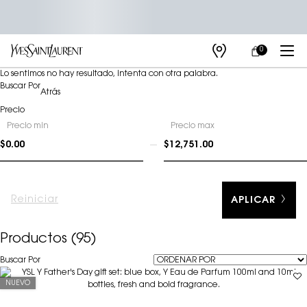
0
MI
0 PRODUCTO E
TIENDAS
CARRITO
Main content
Lo sentimos no hay resultado, intenta con otra palabra.
Refinements menu
Buscar Por
Atrás
Precio
Precio
Precio min
Precio max
$0.00
$12,751.00
Reiniciar
APLICAR
Productos (95)
Buscar Por
Filters menu
NUEVO