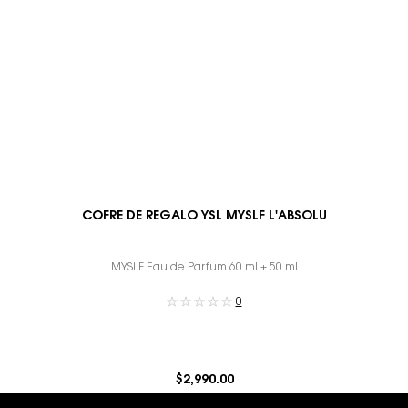
COFRE DE REGALO YSL MYSLF L'ABSOLU
MYSLF Eau de Parfum 60 ml + 50 ml
0
$2,990.00